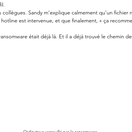
il.
es collègues. Sandy m’explique calmement qu’un fichier n
a hotline est intervenue, et que finalement, « ça recomm
ransomware était déjà là. Et il a déjà trouvé le chemin d
Ordinateur verrouillé par le ransomware