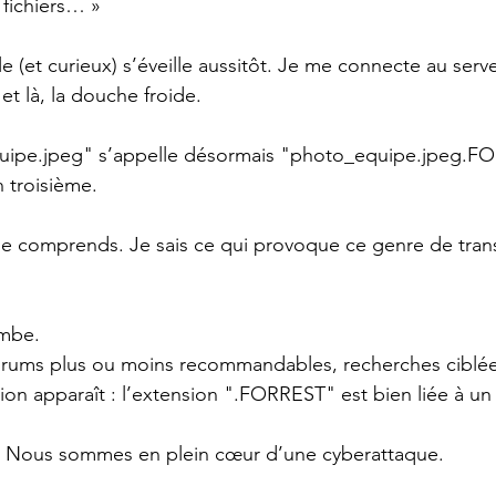
s fichiers… »
(et curieux) s’éveille aussitôt. Je me connecte au serve
t là, la douche froide.
quipe.jpeg" s’appelle désormais "photo_equipe.jpeg.F
n troisième.
, je comprends. Je sais ce qui provoque ce genre de tran
ombe.
 forums plus ou moins recommandables, recherches ciblé
tion apparaît : l’extension ".FORREST" est bien liée à u
 ! Nous sommes en plein cœur d’une cyberattaque.