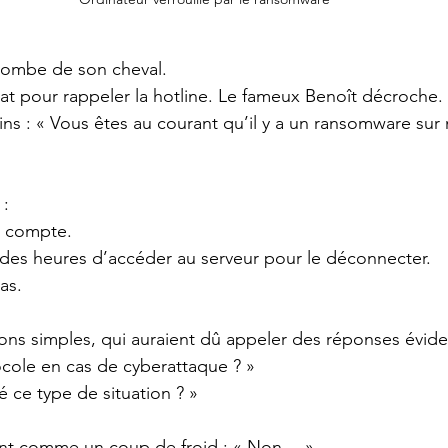
 tombe de son cheval.
iat pour rappeler la hotline. Le fameux Benoît décroche.
ns : « Vous êtes au courant qu’il y a un ransomware sur 
 :
du compte.
s des heures d’accéder au serveur pour le déconnecter.
as.
ns simples, qui auraient dû appeler des réponses évide
cole en cas de cyberattaque ? »
é ce type de situation ? »
nt comme un coup de froid : « Non… »