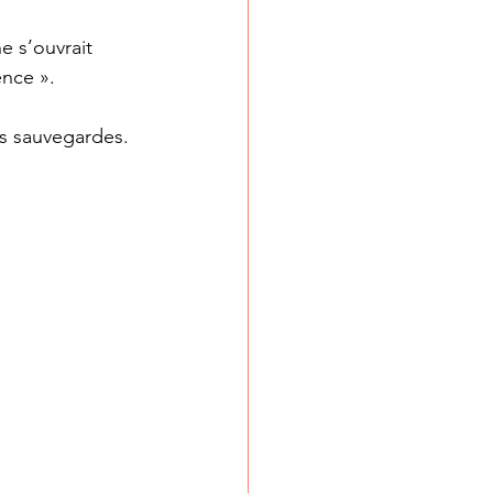
e s’ouvrait 
ence ».
es sauvegardes.