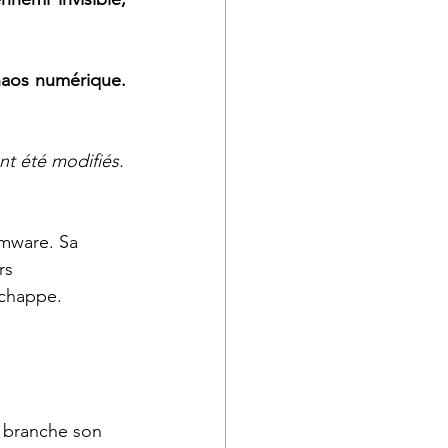
haos numérique. 
ont été modifiés.
omware. Sa 
rs 
échappe.
 branche son 