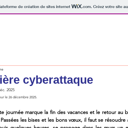
lateforme de création de sites internet
.com
. Créez votre site au
re
ère cyberattaque
éc. 2025
 jour le 26 décembre 2025.
tte journée marque la fin des vacances et le retour au 
 Passées les bises et les bons vœux, il faut se résoudre 
puis quelques heures, se propage dans les murs un enn