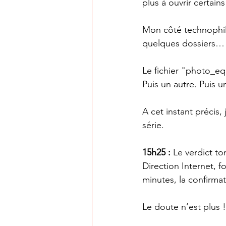
plus à ouvrir certain
Mon côté technophile 
quelques dossiers… e
Le fichier "photo_e
Puis un autre. Puis u
A cet instant précis
série.
15h25 :
 Le verdict t
Direction Internet,
minutes, la confirma
Le doute n’est plus