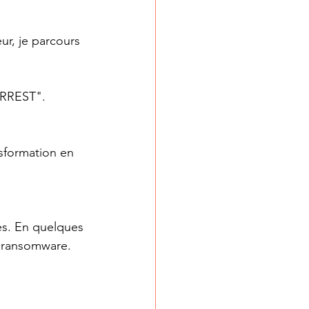
ur, je parcours 
ORREST".
sformation en 
es. En quelques 
n ransomware.