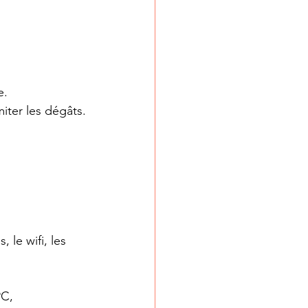
e.
iter les dégâts.
 le wifi, les 
C, 