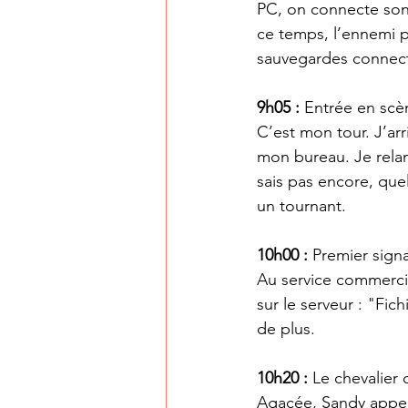
PC, on connecte son 
ce temps, l’ennemi p
sauvegardes connect
9h05 :
 Entrée en scè
C’est mon tour. J’arr
mon bureau. Je relanc
sais pas encore, quel
un tournant.
10h00 : 
Premier sign
Au service commercial
sur le serveur : "Fic
de plus.
10h20 : 
Le chevalier 
Agacée, Sandy appell