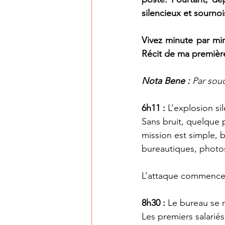
silencieux et sourno
Vivez minute par mi
Récit de ma premièr
Nota Bene :
 Par souc
6h11
:
 L’explosion si
Sans bruit, quelque 
mission est simple, br
bureautiques, photo
L’attaque commence.
8h30 :
 Le bureau se ré
Les premiers salarié