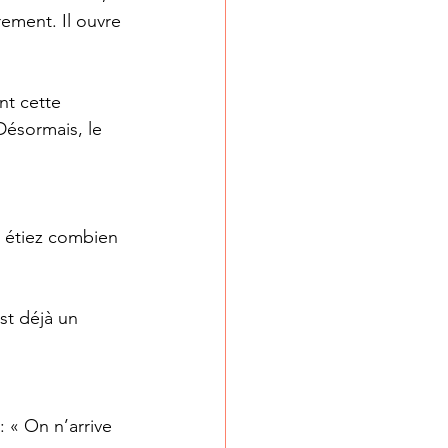
rement. Il ouvre 
nt cette 
Désormais, le 
s étiez combien 
st déjà un 
 « On n’arrive 